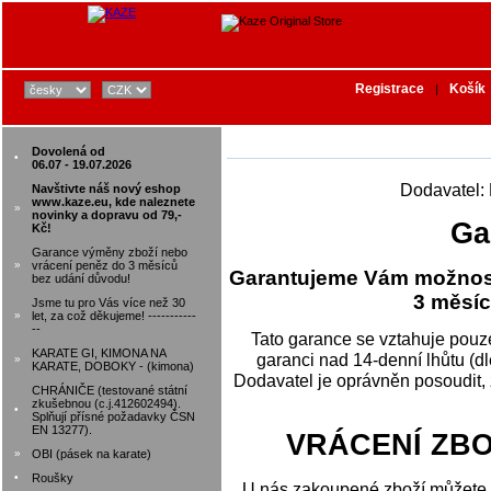
Registrace
Košík
|
Dovolená od
•
06.07 - 19.07.2026
Dodavatel: 
Navštivte náš nový eshop
www.kaze.eu, kde naleznete
»
novinky a dopravu od 79,-
Ga
Kč!
Garance výměny zboží nebo
»
vrácení peněz do 3 měsíců
Garantujeme Vám možnost
bez udání důvodu!
3 měsíc
Jsme tu pro Vás více než 30
»
let, za což děkujeme! -----------
--
Tato garance se vztahuje pouz
KARATE GI, KIMONA NA
garanci nad 14-denní lhůtu (d
»
KARATE, DOBOKY - (kimona)
Dodavatel je oprávněn posoudit,
CHRÁNIČE (testované státní
zkušebnou (c.j.412602494).
•
Splňují přísné požadavky ČSN
EN 13277).
VRÁCENÍ ZBO
»
OBI (pásek na karate)
•
Roušky
U nás zakoupené zboží můžete 