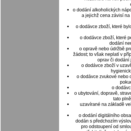
o dodání alkoholických nápo
a jejichž cena závisí na
o dodávce zboží, které byl
o dodávce zboží, které po
dodání ne
o opravě nebo údržbě pr
žádost; to však neplatí v p
oprav či dodání
o dodávce zboží v uzavř
hygienick
o dodávce zvukové nebo 
pokud
o dodávc
o ubytování, dopravě, strav
tato pln
uzavírané na základě ve
o dodání digitálního obs
dodán s předchozím výslov
pro odstoupení od smlou