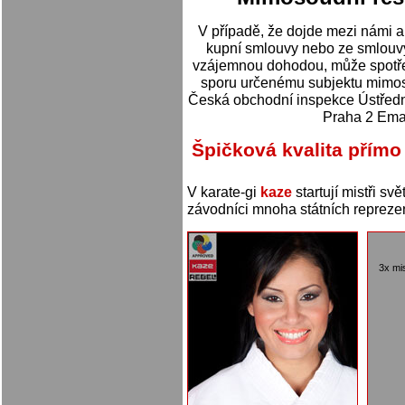
V případě, že dojde mezi námi a
kupní smlouvy nebo ze smlouvy 
vzájemnou dohodou, může spotře
sporu určenému subjektu mimoso
Česká obchodní inspekce Ústředn
Praha 2 Emai
Špičková kvalita přímo
V karate-gi
kaze
startují mistři sv
závodníci mnoha státních repreze
3x mi