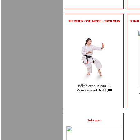
THUNDER ONE MODEL 2020 NEW
SURIKA
Běžná cena:
5 600,00
4 200,00
Vaše cena od:
Talisman