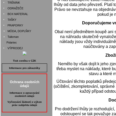
•
TRÉNINK
lhůty od data jeho převzetí. Plat
•
ODRAŽEČE
Právo se nevztahuje na objednávk
pokud je 
•
BOX MATERIAL
•
TAŠKY
Doporučujeme vr
•
PRAPORKY
Obal není předmětem koupě ani s
»
MÓDA, DOPLŇKY
na náhradu skutečně vynalože
»
Talisman
náklady jsou vždy individuáln
Polartec
naúčtovány a zapo
•
VÝPRODEJ
Zboží
Tisk ceníku v CZK
Nemělo by však dojít k jeho zje
třeba myslet na náklady, které b
Informace pro zákazníky
stavu a které 
Účtování těchto poplatků předej
Ochrana osobních
údajů
(očištění, zkompletování, správné
každý případ odsto
Informace o zpracování
osobních údajů
Dod
Vyřizování žádostí o výkon
práv subjektu údajů
Pro dodržení lhůty je rozhodující
odstoupení se tak považuje za