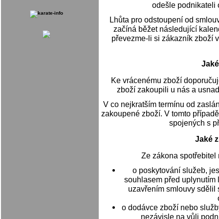
odešle podnikateli
Lhůta pro odstoupení od smlouvy
začíná běžet následující kalen
převezme-li si zákazník zboží 
Jaké
Ke vrácenému zboží doporučujem
zboží zakoupili u nás a usna
V co nejkratším termínu od zaslán
zakoupené zboží. V tomto případě
spojených s p
Jaké z
Ze zákona spotřebitel
o poskytování služeb, je
souhlasem před uplynutím l
uzavřením smlouvy sdělil 
o dodávce zboží nebo služby
nezávisle na vůli podn